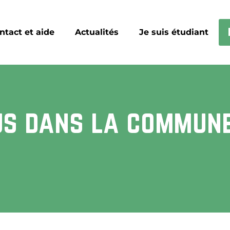
ntact et aide
Actualités
Je suis étudiant
us dans la commun