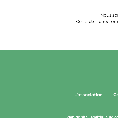
Nous so
Contactez directe
L’association
Co
Plan de site
–
Politique de co